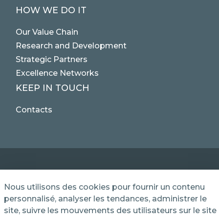
HOW WE DO IT
Our Value Chain
Research and Development
Strategic Partners
Excellence Networks
KEEP IN TOUCH
Contacts
© 2025 NET SERVICE S.p.A. - Via Giovanni Antonelli,
Nous utilisons des cookies pour fournir un contenu
50 - 00197 Roma, Italy VAT / TC 04339710370 -
personnalisé, analyser les tendances, administrer le
Share Capital of € 1,000,000 - REA (Economic and
site, suivre les mouvements des utilisateurs sur le site
Administrative Index No.) BO 386883