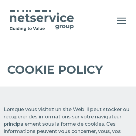
Saut au contenu principal
Ouvrir le menu d'accessibilité
WHO WE ARE
COOKIE POLICY
OUR COMPANY STATEMENT
WHAT WE DO
E-JUSTICE SYSTEMS
HOW WE DO IT
PEOPLE, ETHICS AND VALUES
OUR VALUE CHAIN
PUBLIC SECTOR INNOVATION
KEY COMPANIES AND NETWORK MAP
Lorsque vous visitez un site Web, il peut stocker ou
récupérer des informations sur votre navigateur,
RESEARCH AND DEVELOPMENT
ENTERPRISE DIGITAL SOLUTIONS
NEWSROOM
principalement sous la forme de cookies. Ces
informations peuvent vous concerner, vous, vos